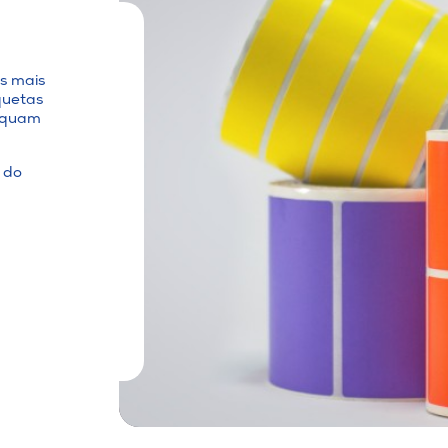
os mais
quetas
dequam
 do